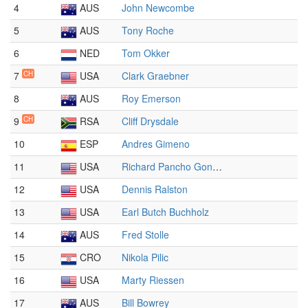
4
AUS
John Newcombe
5
AUS
Tony Roche
6
NED
Tom Okker
7
CH
USA
Clark Graebner
8
AUS
Roy Emerson
9
CH
RSA
Cliff Drysdale
10
ESP
Andres Gimeno
11
USA
Richard Pancho Gonzales
12
USA
Dennis Ralston
13
USA
Earl Butch Buchholz
14
AUS
Fred Stolle
15
CRO
Nikola Pilic
16
USA
Marty Riessen
17
AUS
Bill Bowrey