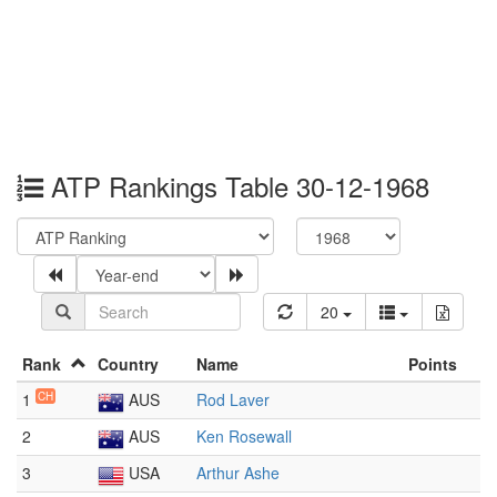
ATP Rankings Table 30-12-1968
20
Rank
Country
Name
Points
1
CH
AUS
Rod Laver
2
AUS
Ken Rosewall
3
USA
Arthur Ashe